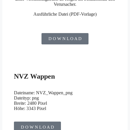
Verursacher.
Ausführliche Datei (PDF-Vorlage)
D O W N L O A D
NVZ Wappen
Dateiname: NVZ_Wappen_png
Dateityp: png
Breite: 2480 Pixel
Höhe: 3343 Pixel
D O W N L O A D