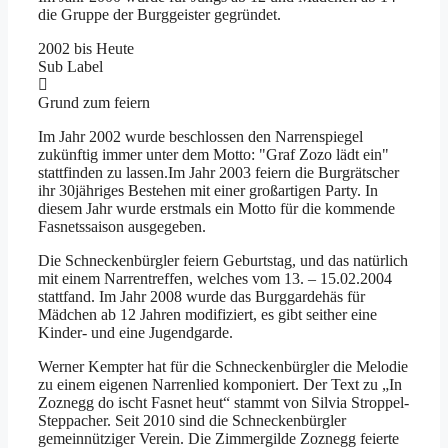
die Gruppe der Burggeister gegründet.
2002 bis Heute
Sub Label
Grund zum feiern
Im Jahr 2002 wurde beschlossen den Narrenspiegel
zukünftig immer unter dem Motto: "Graf Zozo lädt ein"
stattfinden zu lassen.Im Jahr 2003 feiern die Burgrätscher
ihr 30jähriges Bestehen mit einer großartigen Party. In
diesem Jahr wurde erstmals ein Motto für die kommende
Fasnetssaison ausgegeben.
Die Schneckenbürgler feiern Geburtstag, und das natürlich
mit einem Narrentreffen, welches vom 13. – 15.02.2004
stattfand.
Im Jahr 2008 wurde das Burggardehäs für
Mädchen ab 12 Jahren modifiziert, es gibt seither eine
Kinder- und eine Jugendgarde.
Werner Kempter hat für die Schneckenbürgler die Melodie
zu einem eigenen Narrenlied komponiert. Der Text zu „In
Zoznegg do ischt Fasnet heut“ stammt von Silvia Stroppel-
Steppacher. Seit 2010 sind die Schneckenbürgler
gemeinnütziger Verein.
Die Zimmergilde Zoznegg feierte