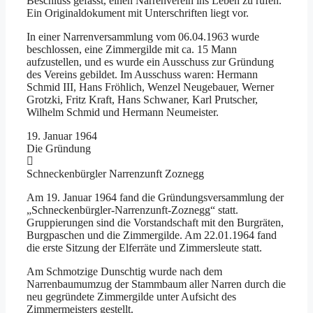
Beschluss gefasst, einen Narrenverein ins Leben zu rufen.
Ein Originaldokument mit Unterschriften liegt vor.
In einer Narrenversammlung vom 06.04.1963 wurde
beschlossen, eine Zimmergilde mit ca. 15 Mann
aufzustellen, und es wurde ein Ausschuss zur Gründung
des Vereins gebildet. Im Ausschuss waren: Hermann
Schmid III, Hans Fröhlich, Wenzel Neugebauer, Werner
Grotzki, Fritz Kraft, Hans Schwaner, Karl Prutscher,
Wilhelm Schmid und Hermann Neumeister.
19. Januar 1964
Die Gründung
Schneckenbürgler Narrenzunft Zoznegg
Am 19. Januar 1964 fand die Gründungsversammlung der
„Schneckenbürgler-Narrenzunft-Zoznegg“ statt.
Gruppierungen sind die Vorstandschaft mit den Burgräten,
Burgpaschen und die Zimmergilde. Am 22.01.1964 fand
die erste Sitzung der Elferräte und Zimmersleute statt.
Am Schmotzige Dunschtig wurde nach dem
Narrenbaumumzug der Stammbaum aller Narren durch die
neu gegründete Zimmergilde unter Aufsicht des
Zimmermeisters gestellt.