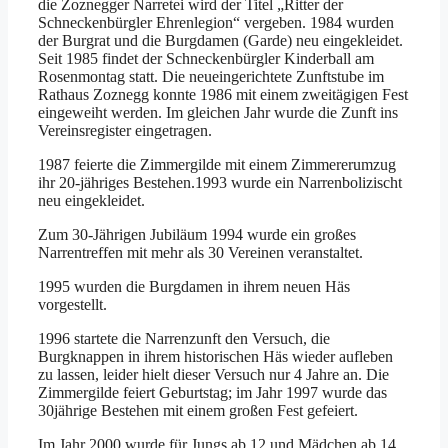
die Zoznegger Narretei wird der Titel „Ritter der
Schneckenbürgler Ehrenlegion“ vergeben. 1984 wurden
der Burgrat und die Burgdamen (Garde) neu eingekleidet.
Seit 1985 findet der Schneckenbürgler Kinderball am
Rosenmontag statt. Die neueingerichtete Zunftstube im
Rathaus Zoznegg konnte 1986 mit einem zweitägigen Fest
eingeweiht werden. Im gleichen Jahr wurde die Zunft ins
Vereinsregister eingetragen.
1987 feierte die Zimmergilde mit einem Zimmererumzug
ihr 20-jähriges Bestehen.1993 wurde ein Narrenbolizischt
neu eingekleidet.
Zum 30-Jährigen Jubiläum 1994 wurde ein großes
Narrentreffen mit mehr als 30 Vereinen veranstaltet.
1995 wurden die Burgdamen in ihrem neuen Häs
vorgestellt.
1996 startete die Narrenzunft den Versuch, die
Burgknappen in ihrem historischen Häs wieder aufleben
zu lassen, leider hielt dieser Versuch nur 4 Jahre an. Die
Zimmergilde feiert Geburtstag; im Jahr 1997 wurde das
30jährige Bestehen mit einem großen Fest gefeiert.
Im Jahr 2000 wurde für Jungs ab 12 und Mädchen ab 14